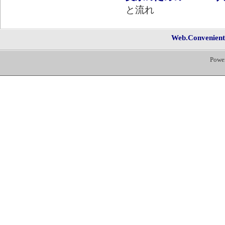
と流れ
Web.Convenien
Powe